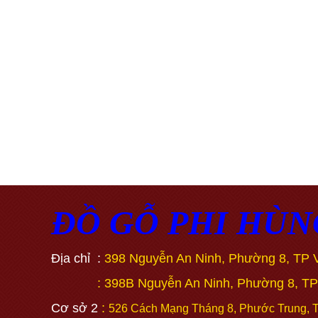
ĐỒ GỖ PHI HÙN
Địa chỉ :
398 Nguyễn An Ninh, Phường 8, TP 
: 398B Nguyễn An Ninh, Phường 8, TP 
Cơ sở 2
:
526 Cách Mạng Tháng 8, Phước Trung, 