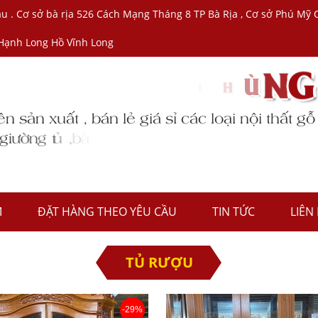
 Tàu . Cơ sở bà rịa 526 Cách Mạng Tháng 8 TP Bà Rịa , Cơ sở Phú 
 Hạnh Long Hồ Vĩnh Long
M
ĐẶT HÀNG THEO YÊU CẦU
TIN TỨC
LIÊN
TỦ RƯỢU
-29%