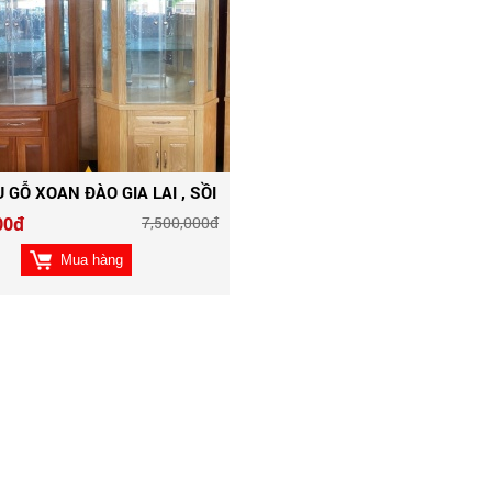
 GỖ XOAN ĐÀO GIA LAI , SỒI
00đ
7,500,000đ
Mua hàng