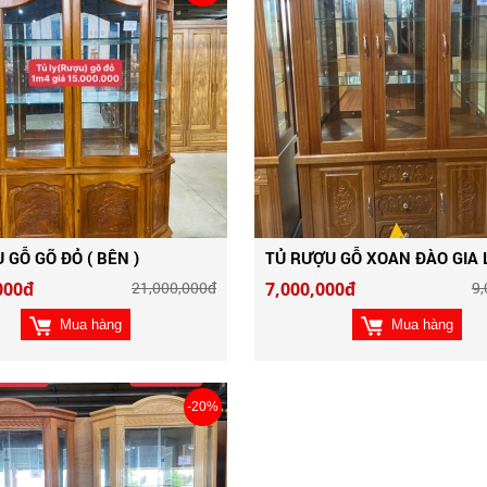
 GỖ GÕ ĐỎ ( BÊN )
TỦ RƯỢU GỖ XOAN ĐÀO GIA 
000đ
21,000,000đ
7,000,000đ
9,
Mua hàng
Mua hàng
-20%