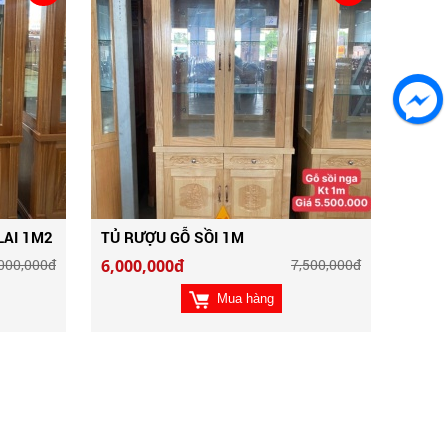
LAI 1M2
TỦ RƯỢU GỖ SỒI 1M
000,000đ
6,000,000đ
7,500,000đ
Mua hàng