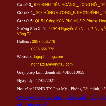
Cơ sở 3_
678 ĐINH TIÊN HOÀNG _ LONG HỒ _TP
Cơ sở 4_
208 HÙNG VƯƠNG_P. NHƠN BÌNH _ 
Cơ sở 5_
QL
51,Cổng KCN Phú Mỹ 3,P. Phước Hoà
Xưởng Sản Xuất :
549/14 Nguyễn An Ninh, P. Nguyễ
Vũng Tàu
Hotline :
0987.656.776
: 0986.656.776
Website:
dogophihung.com
: noithatgiarevungtau.com
Giấy phép kinh doanh số: 49E8010855
Ngày cấp: 17/03/2021
Nơi cấp: UBND TX Phú Mỹ - Phòng Tài chính, kế
C
h
u
y
ê
n
m
u
a
b
á
n
,
s
ả
n
x
u
ấ
t, sỉ và 
t
ủ
,
b
à
n
g
h
ế,...