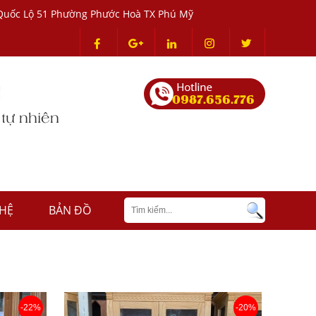
Mỹ Quốc Lộ 51 Phường Phước Hoà TX Phú Mỹ
0987.656.776
 HỆ
BẢN ĐỒ
-22%
-20%