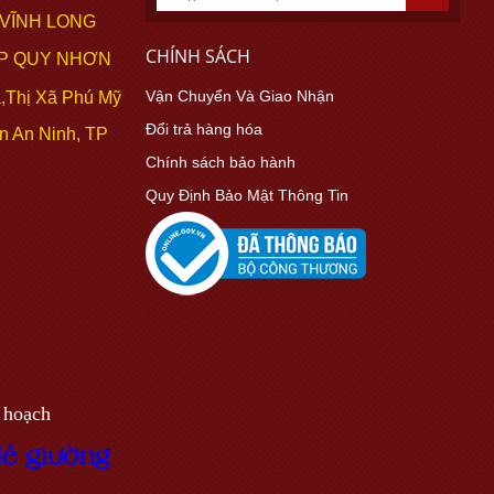
 VĨNH LONG
CHÍNH SÁCH
TP QUY NHƠN
Vận Chuyển Và Giao Nhận
,Thị Xã Phú Mỹ
Đổi trả hàng hóa
n An Ninh, TP
Chính sách bảo hành
Quy Định Bảo Mật Thông Tin
 hoạch
lẻ
g
i
ư
ờ
n
g