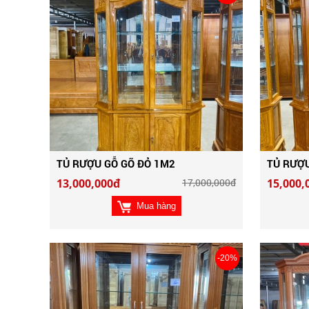
TỦ RƯỢU GỖ GÕ ĐỎ 1M2
TỦ RƯỢU
13,000,000đ
17,000,000đ
15,000,
Mua hàng
-20%