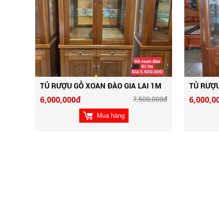
TỦ RƯỢU GỖ XOAN ĐÀO GIA LAI 1M
TỦ RƯỢU
6,000,000đ
7,500,000đ
6,000,0
Mua hàng