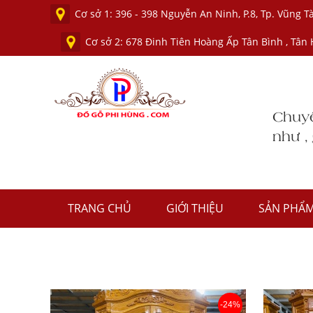
Cơ sở 1: 396 - 398 Nguyễn An Ninh, P.8, Tp. Vũng
Cơ sở 2: 678 Đinh Tiên Hoàng Ấp Tân Bình , Tân
TRANG CHỦ
GIỚI THIỆU
SẢN PHẨ
-24%