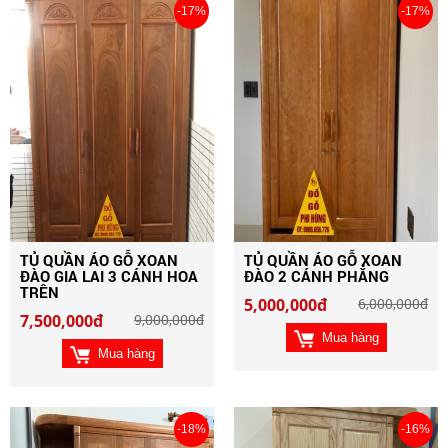
-17%
-17%
TỦ QUẦN ÁO GỖ XOAN
TỦ QUẦN ÁO GỖ XOAN
ĐÀO GIA LAI 3 CÁNH HOA
ĐÀO 2 CÁNH PHẲNG
TRÊN
5,000,000đ
6,000,000đ
7,500,000đ
9,000,000đ
Mua hàng
Mua hàng
-18%
-16%