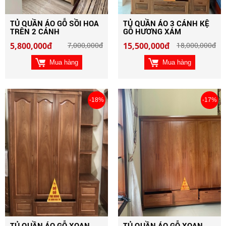
TỦ QUẦN ÁO GỖ SỒI HOA
TỦ QUẦN ÁO 3 CÁNH KỆ
TRÊN 2 CÁNH
GỖ HƯƠNG XÁM
5,800,000đ
7,000,000đ
15,500,000đ
18,000,000đ
Mua hàng
Mua hàng
-18%
-17%
TỦ QUẦN ÁO GỖ XOAN
TỦ QUẦN ÁO GỖ XOAN