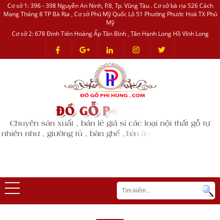
Cơ sở 1: 396 - 398 Nguyễn An Ninh, P.8, Tp. Vũng Tàu . Cơ sở bà rịa 526 Cách
Mạng Tháng 8 TP Bà Rịa , Cơ sở Phú Mỹ Quốc Lộ 51 Phường Phước Hoà TX Phú
Mỹ
Cơ sở 2: 678 Đinh Tiên Hoàng Ấp Tân Bình , Tân Hạnh Long Hồ Vĩnh Long