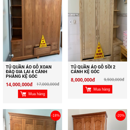
TỦ QUẦN ÁO GỖ XOAN
TỦ QUẦN ÁO GỖ SỒI 2
ĐÀO GIA LAI 4 CÁNH
CÁNH KỆ GÓC
PHẲNG KỆ GÓC
8,000,000đ
9,500,000đ
14,000,000đ
17,000,000đ
Mua hàng
Mua hàng
-18%
-20%