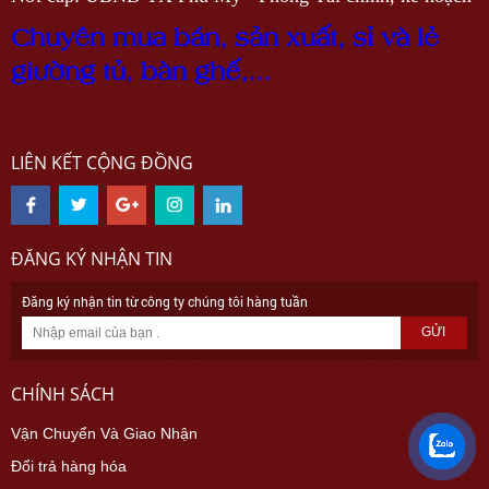
C
h
u
y
ê
n
m
u
a
b
á
n
,
s
ả
n
x
u
ấ
t, sỉ và lẻ
g
i
ư
ờ
n
g
t
ủ
,
b
à
n
g
h
ế,...
LIÊN KẾT CỘNG ĐỒNG
ĐĂNG KÝ NHẬN TIN
Đăng ký nhận tin từ công ty chúng tôi hàng tuần
GỬI
CHÍNH SÁCH
Vận Chuyển Và Giao Nhận
Đổi trả hàng hóa