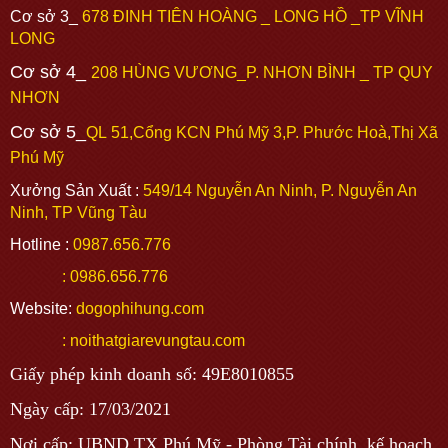
Cơ sở 3_
678 ĐINH TIÊN HOÀNG _ LONG HỒ _TP VĨNH
LONG
Cơ sở 4_
208 HÙNG VƯƠNG_P. NHƠN BÌNH _ TP QUY
NHƠN
Cơ sở 5_
QL
51,Cổng KCN Phú Mỹ 3,P. Phước Hoà,Thị Xã
Phú Mỹ
Xưởng Sản Xuất :
549/14 Nguyễn An Ninh, P. Nguyễn An
Ninh, TP Vũng Tàu
Hotline :
0987.656.776
: 0986.656.776
Website:
dogophihung.com
: noithatgiarevungtau.com
Giấy phép kinh doanh số: 49E8010855
Ngày cấp: 17/03/2021
Nơi cấp: UBND TX Phú Mỹ - Phòng Tài chính, kế hoạch