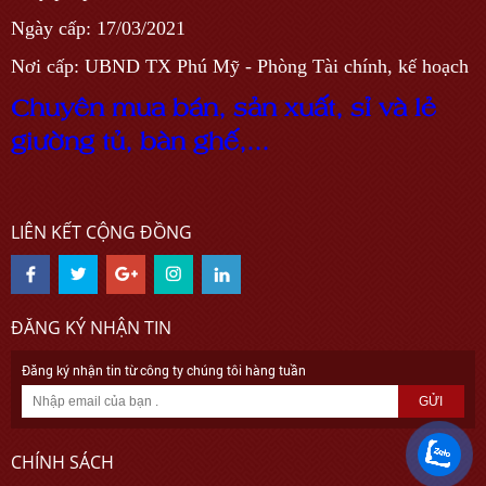
Ngày cấp: 17/03/2021
Nơi cấp: UBND TX Phú Mỹ - Phòng Tài chính, kế hoạch
C
h
u
y
ê
n
m
u
a
b
á
n
,
s
ả
n
x
u
ấ
t, sỉ và lẻ
g
i
ư
ờ
n
g
t
ủ
,
b
à
n
g
h
ế,...
LIÊN KẾT CỘNG ĐỒNG
ĐĂNG KÝ NHẬN TIN
Đăng ký nhận tin từ công ty chúng tôi hàng tuần
GỬI
CHÍNH SÁCH