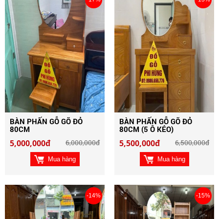
BÀN PHẤN GỖ GÕ ĐỎ
BÀN PHẤN GỖ GÕ ĐỎ
80CM
80CM (5 Ô KÉO)
5,000,000đ
6,000,000đ
5,500,000đ
6,500,000đ
Mua hàng
Mua hàng
-14%
-15%