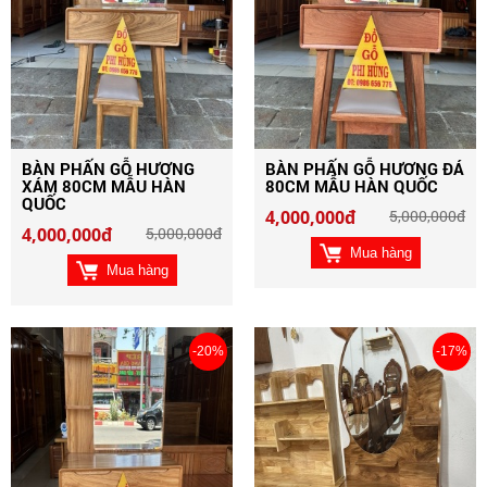
BÀN PHẤN GỖ HƯƠNG
BÀN PHẤN GỖ HƯƠNG ĐÁ
XÁM 80CM MẪU HÀN
80CM MẪU HÀN QUỐC
QUỐC
4,000,000đ
5,000,000đ
4,000,000đ
5,000,000đ
Mua hàng
Mua hàng
-20%
-17%