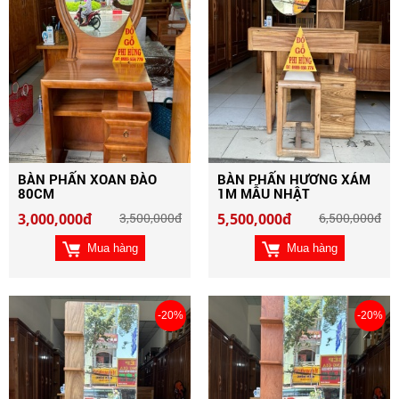
BÀN PHẤN XOAN ĐÀO
BÀN PHẤN HƯƠNG XÁM
80CM
1M MẪU NHẬT
3,000,000đ
3,500,000đ
5,500,000đ
6,500,000đ
Mua hàng
Mua hàng
-20%
-20%